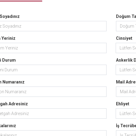
 Soyadınız
Doğum Tar
Yeriniz
Cinsiyet
Lütfen Se
i Durum
Askerlik
Lütfen Se
n Numaranız
Mail Adre
gah Adresiniz
Ehliyet
Lütfen Se
kalarınız
İş Tecrübe