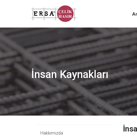
A
İnsan Kaynakları
İns
Hakkımızda