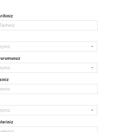
ihiniz
çiniz...
 Durumunuz
çiniz...
siniz
çiniz...
leriniz