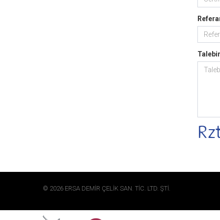
Refera
Talebi
© 2026 ERSA DEMİR ÇELİK SAN. TİC. LTD. ŞTİ.