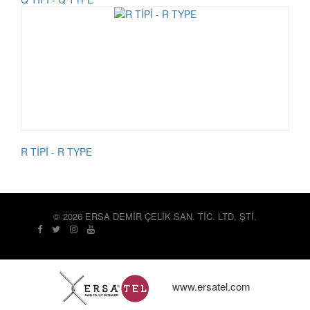
R TİPİ - R TYPE
© 2026 ERSA DEMİR ÇELİK SAN. TİC. LTD. ŞTİ.
www.ersatel.com