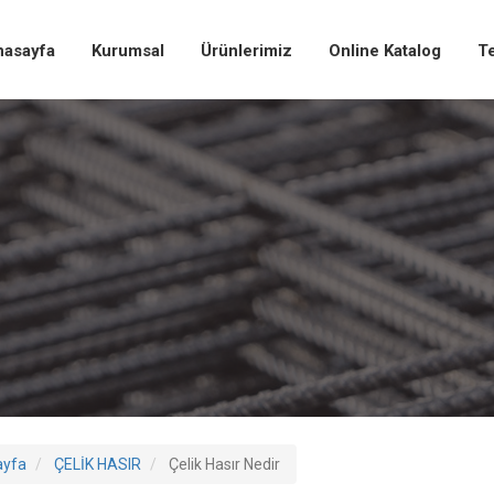
nasayfa
Kurumsal
Ürünlerimiz
Online Katalog
Te
ayfa
ÇELİK HASIR
Çelik Hasır Nedir