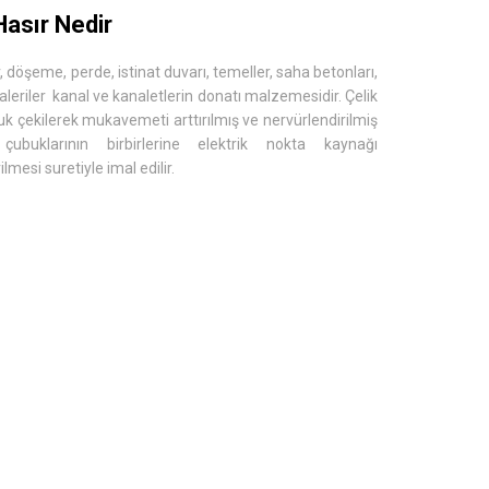
Hasır Nedir
r, döşeme, perde, istinat duvarı, temeller, saha betonları,
aleriler kanal ve kanaletlerin donatı malzemesidir. Çelik
uk çekilerek mukavemeti arttırılmış ve nervürlendirilmiş
ubuklarının birbirlerine elektrik nokta kaynağı
irilmesi suretiyle imal edilir.