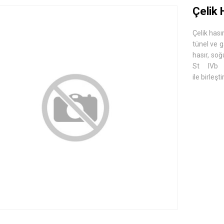
Çelik 
Çelik hası
tünel ve g
hasır, soğ
St IVb ç
ile birleşt